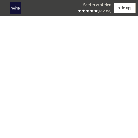
Sneller winkelen
in de app
(13.2 tsd)
Overslaan naar hoofdinhoud