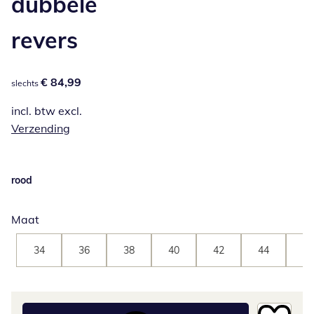
dubbele
revers
€ 84,99
€ 84,99
slechts
incl. btw excl.
Verzending
rood
Maat
34
36
38
40
42
44
46