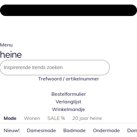
Menu
Trefwoord / artikelnummer
Bestelformulier
Verlanglijst
Winkelmandje
Productcategorieën overslaan
Mode
Wonen
SALE %
20 jaar heine
Nieuw!
Damesmode
Badmode
Ondermode
Dam