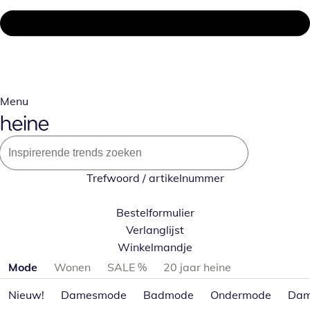
Menu
Trefwoord / artikelnummer
Bestelformulier
Verlanglijst
Winkelmandje
Productcategorieën overslaan
Mode
Wonen
SALE %
20 jaar heine
Nieuw!
Damesmode
Badmode
Ondermode
Dam