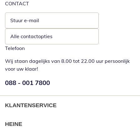
CONTACT
Stuur e-mail
Opent e-mailclient
Alle contactopties
Telefoon
Wij staan dagelijks van 8.00 tot 22.00 uur persoonlijk
voor uw klaar!
Telefoonnummer:
088 - 001 7800
Opent telefoonclient
KLANTENSERVICE
HEINE