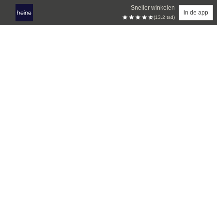
Sneller winkelen
in de app
(13.2 tsd)
Overslaan naar hoofdinhoud