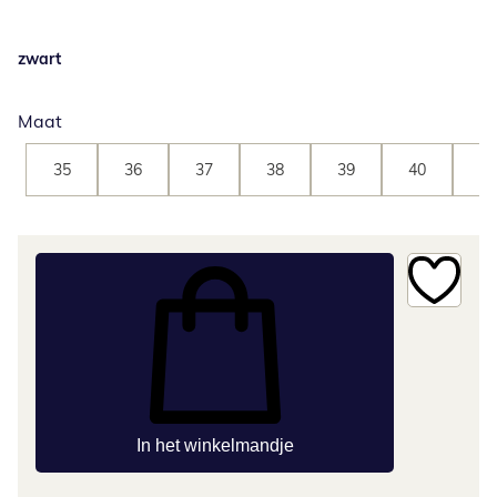
zwart
Maat
35
36
37
38
39
40
41
In het winkelmandje