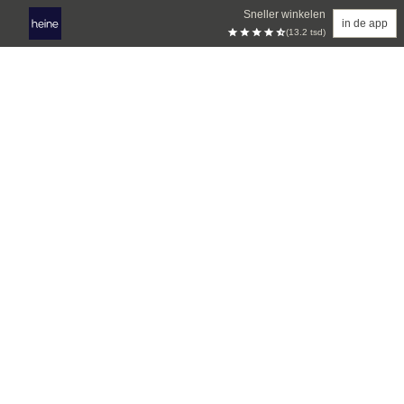
Sneller winkelen
in de app
(13.2 tsd)
Overslaan naar hoofdinhoud