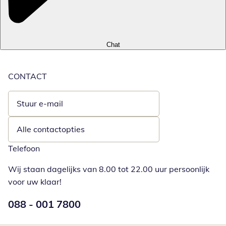
Chat
CONTACT
Stuur e-mail
Opent e-mailclient
Alle contactopties
Telefoon
Wij staan dagelijks van 8.00 tot 22.00 uur persoonlijk
voor uw klaar!
Telefoonnummer:
088 - 001 7800
Opent telefoonclient