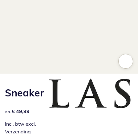
Sneaker
€ 49,99
€ 49,99
v.a.
incl. btw excl.
Verzending