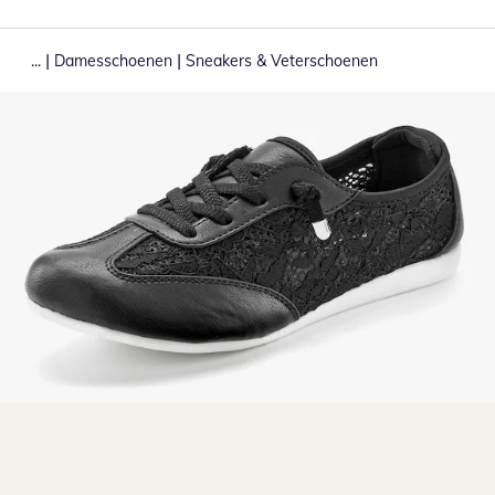
|
|
...
Damesschoenen
Sneakers & Veterschoenen
Klik om de afbeelding te vergroten