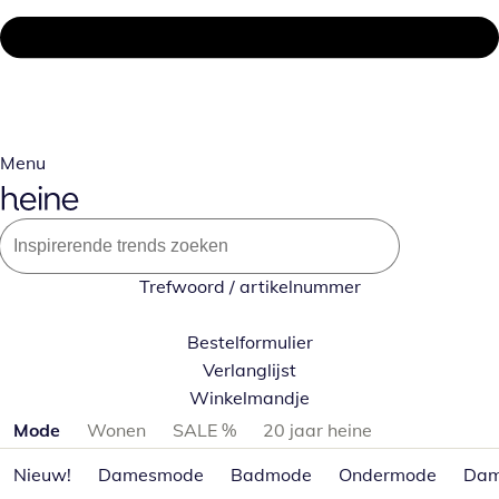
Menu
Trefwoord / artikelnummer
Bestelformulier
Verlanglijst
Winkelmandje
Productcategorieën overslaan
Mode
Wonen
SALE %
20 jaar heine
Nieuw!
Damesmode
Badmode
Ondermode
Dam