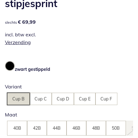
stipjesprint
€ 69,99
€ 69,99
slechts
incl. btw excl.
Verzending
zwart gestippeld
Variant
Cup B
Cup C
Cup D
Cup E
Cup F
Maat
40B
42B
44B
46B
48B
50B
52