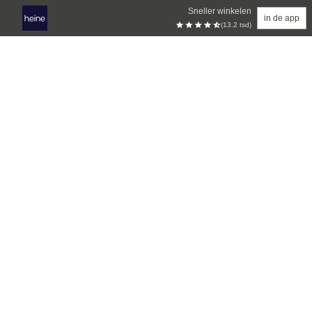
Sneller winkelen
in de app
(13.2 tsd)
Overslaan naar hoofdinhoud