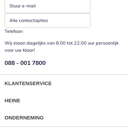
Stuur e-mail
Opent e-mailclient
Alle contactopties
Telefoon
Wij staan dagelijks van 8.00 tot 22.00 uur persoonlijk
voor uw klaar!
Telefoonnummer:
088 - 001 7800
Opent telefoonclient
KLANTENSERVICE
HEINE
ONDERNEMING