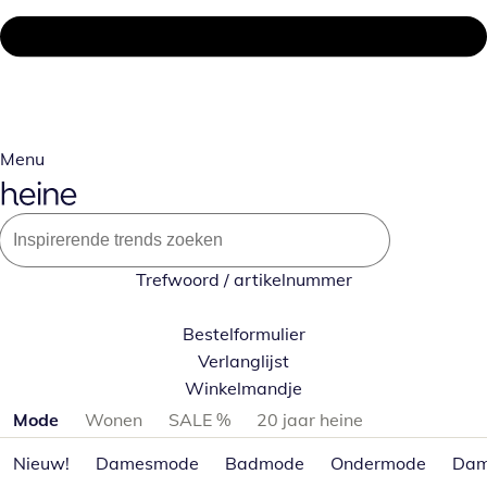
Menu
Trefwoord / artikelnummer
Bestelformulier
Verlanglijst
Winkelmandje
Productcategorieën overslaan
Mode
Wonen
SALE %
20 jaar heine
Nieuw!
Damesmode
Badmode
Ondermode
Dam