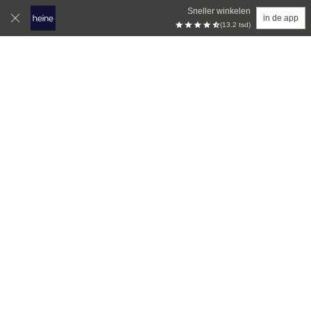
Sneller winkelen
in de app
(13.2 tsd)
Overslaan naar hoofdinhoud