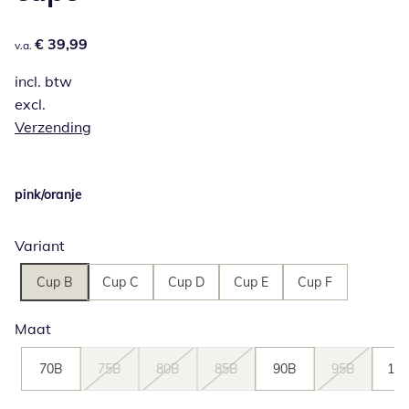
€ 39,99
€ 39,99
v.a.
incl. btw
excl.
Verzending
pink/oranje
Variant
Cup B
Cup C
Cup D
Cup E
Cup F
Maat
70B
75B
80B
85B
90B
95B
10