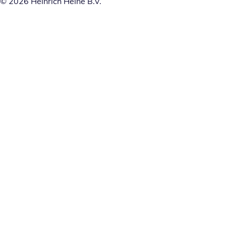
© 2026 Heinrich Heine B.V.