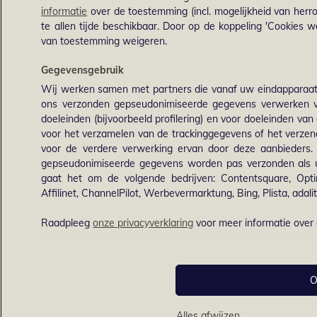
informatie
over de toestemming (incl. mogelijkheid van herro
te allen tijde beschikbaar. Door op de koppeling 'Cookies we
van toestemming weigeren.
Gegevensgebruik
Wij werken samen met partners die vanaf uw eindapparaat
ons verzonden gepseudonimiseerde gegevens verwerken v
doeleinden (bijvoorbeeld profilering) en voor doeleinden van 
voor het verzamelen van de trackinggegevens of het verz
voor de verdere verwerking ervan door deze aanbieders
gepseudonimiseerde gegevens worden pas verzonden als u o
gaat het om de volgende bedrijven: Contentsquare, Optim
Affilinet, ChannelPilot, Werbevermarktung, Bing, Plista, adalit
Raadpleeg
onze privacyverklaring
voor meer informatie over
O
Alles afwijzen