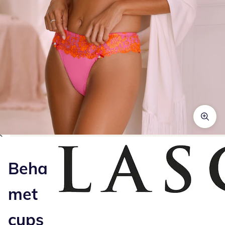
Klik om de afbeelding te vergroten
Beha
met
cups