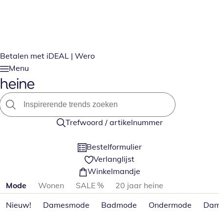
Betalen met iDEAL | Wero
Menu
Trefwoord / artikelnummer
Bestelformulier
Verlanglijst
Winkelmandje
Productcategorieën overslaan
Mode
Wonen
SALE %
20 jaar heine
Nieuw!
Damesmode
Badmode
Ondermode
Dam