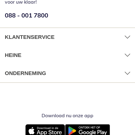
voor uw klaar!
Telefoonnummer:
088 - 001 7800
Opent telefoonclient
KLANTENSERVICE
HEINE
ONDERNEMING
Download nu onze app
Opent in nieuw ve