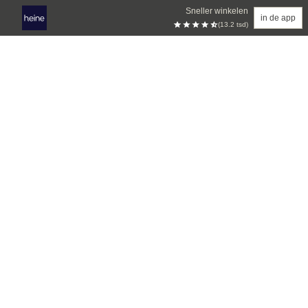
Sneller winkelen
in de app
(13.2 tsd)
Overslaan naar hoofdinhoud