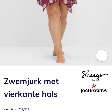
Klik om de afbeelding te vergroten
Zwemjurk met
vierkante hals
€ 79,99
€ 79,99
slechts