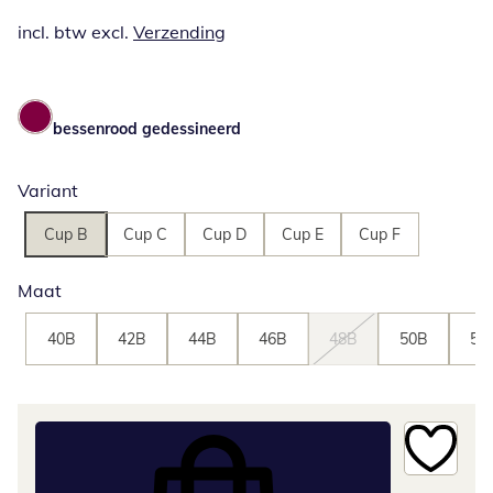
incl. btw excl.
Verzending
bessenrood gedessineerd
Variant
Cup B
Cup C
Cup D
Cup E
Cup F
Maat
40B
42B
44B
46B
48B
50B
52