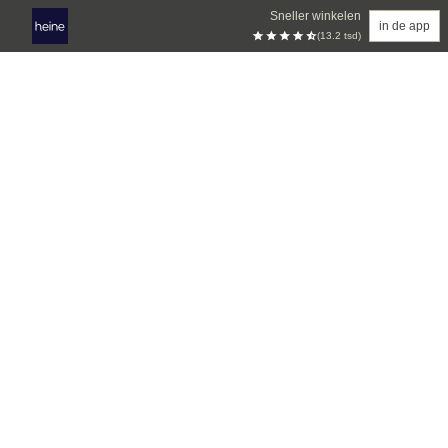
Sneller winkelen
in de app
(13.2 tsd)
Overslaan naar hoofdinhoud