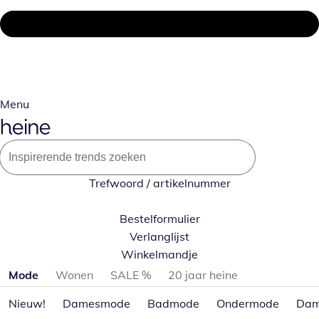
Menu
Trefwoord / artikelnummer
Bestelformulier
Verlanglijst
Winkelmandje
Productcategorieën overslaan
Mode
Wonen
SALE %
20 jaar heine
Nieuw!
Damesmode
Badmode
Ondermode
Dam