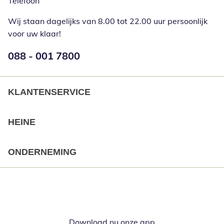
Telefoon
Wij staan dagelijks van 8.00 tot 22.00 uur persoonlijk
voor uw klaar!
Telefoonnummer:
088 - 001 7800
Opent telefoonclient
KLANTENSERVICE
HEINE
ONDERNEMING
Download nu onze app
Opent in nieuw ve