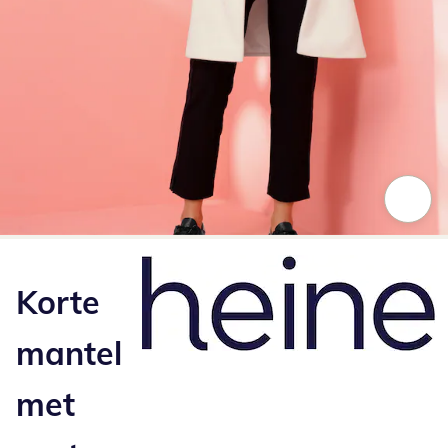
Klik om de afbeelding te vergroten
Korte
mantel
met