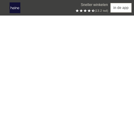
Sneller winkelen
in de app
(13.2 tsd)
Overslaan naar hoofdinhoud