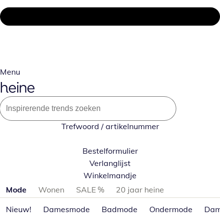
Menu
Trefwoord / artikelnummer
Bestelformulier
Verlanglijst
Winkelmandje
Productcategorieën overslaan
Mode
Wonen
SALE %
20 jaar heine
Nieuw!
Damesmode
Badmode
Ondermode
Dam