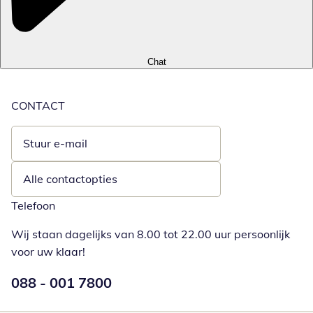
Chat
CONTACT
Stuur e-mail
Opent e-mailclient
Alle contactopties
Telefoon
Wij staan dagelijks van 8.00 tot 22.00 uur persoonlijk
voor uw klaar!
Telefoonnummer:
088 - 001 7800
Opent telefoonclient