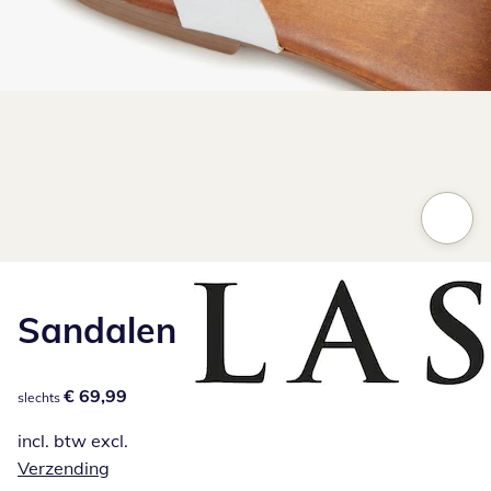
Klik om de afbeelding te vergroten
Sandalen
€ 69,99
€ 69,99
slechts
incl. btw excl.
Verzending