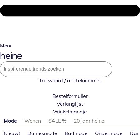
Menu
Trefwoord / artikelnummer
Bestelformulier
Verlanglijst
Winkelmandje
Productcategorieën overslaan
Mode
Wonen
SALE %
20 jaar heine
Nieuw!
Damesmode
Badmode
Ondermode
Dam