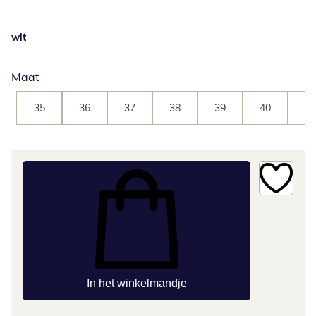
wit
Maat
35
36
37
38
39
40
41
In het winkelmandje