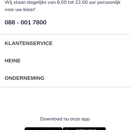
Wij staan dagelijks van 8.00 tot 22.00 uur persoonlijk
voor uw klaar!
Telefoonnummer:
088 - 001 7800
Opent telefoonclient
KLANTENSERVICE
HEINE
ONDERNEMING
Download nu onze app
Opent in nieuw ve