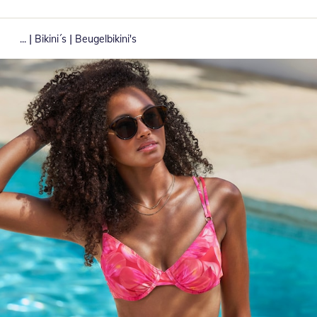
|
|
...
Bikini´s
Beugelbikini's