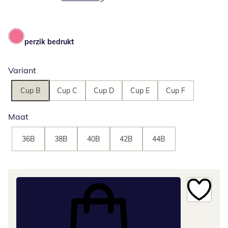
perzik bedrukt
Variant
Cup B
Cup C
Cup D
Cup E
Cup F
Maat
36B
38B
40B
42B
44B