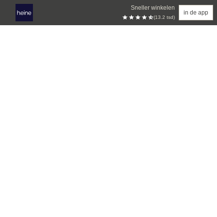
Sneller winkelen
in de app
(13.2 tsd)
Overslaan naar hoofdinhoud