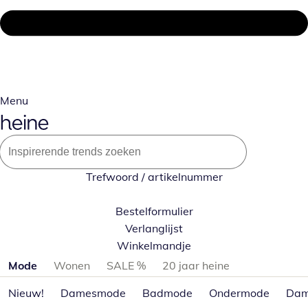
Menu
Trefwoord / artikelnummer
Bestelformulier
Verlanglijst
Winkelmandje
Productcategorieën overslaan
Mode
Wonen
SALE %
20 jaar heine
Nieuw!
Damesmode
Badmode
Ondermode
Dam