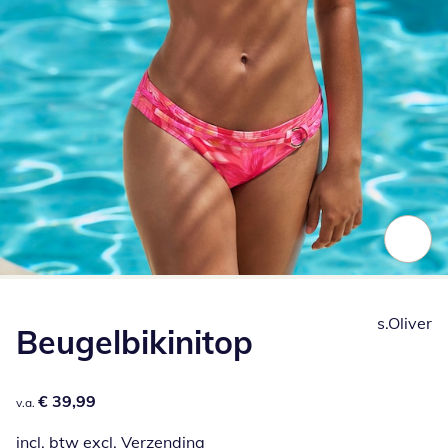
Klik om de afbeelding te vergroten
s.Oliver
Beugelbikinitop
€ 39,99
€ 39,99
v.a.
incl. btw excl.
Verzending