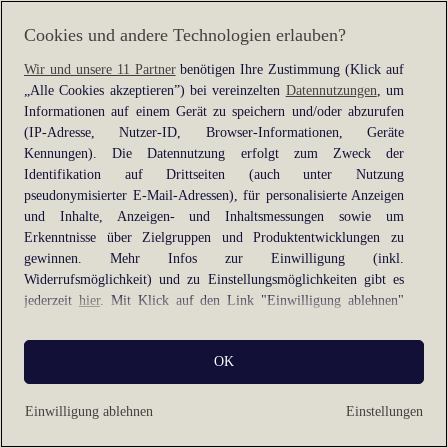
information).
Cookies und andere Technologien erlauben?
Wir und unsere 11 Partner
benötigen Ihre Zustimmung (Klick auf
„Alle Cookies akzeptieren”) bei vereinzelten
Datennutzungen
, um
Informationen auf einem Gerät zu speichern und/oder abzurufen
(IP-Adresse, Nutzer-ID, Browser-Informationen, Geräte
Kennungen). Die Datennutzung erfolgt zum Zweck der
Identifikation auf Drittseiten (auch unter Nutzung
pseudonymisierter E-Mail-Adressen), für personalisierte Anzeigen
und Inhalte, Anzeigen- und Inhaltsmessungen sowie um
Erkenntnisse über Zielgruppen und Produktentwicklungen zu
gewinnen. Mehr Infos zur Einwilligung (inkl.
Widerrufsmöglichkeit) und zu Einstellungsmöglichkeiten gibt es
jederzeit
hier
. Mit Klick auf den Link "Einwilligung ablehnen"
können Sie Ihre Einwilligung jederzeit ablehnen.
OK
Sie können Ihre Einwilligung auch jederzeit grundlos mit Wirkung
für die Zukunft widerrufen, indem Sie z. B. auf den Button
"Cookie-Einstellungen" im Footer der Website und "Alle
Einwilligung ablehnen
Einstellungen
ablehnen" klicken.