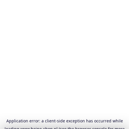
Application error: a
client
-side exception has occurred while
loading
www.heine-shop.nl
(see the
browser console
for more