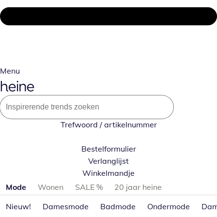
Menu
Trefwoord / artikelnummer
Bestelformulier
Verlanglijst
Winkelmandje
Productcategorieën overslaan
Mode
Wonen
SALE %
20 jaar heine
Nieuw!
Damesmode
Badmode
Ondermode
Dam