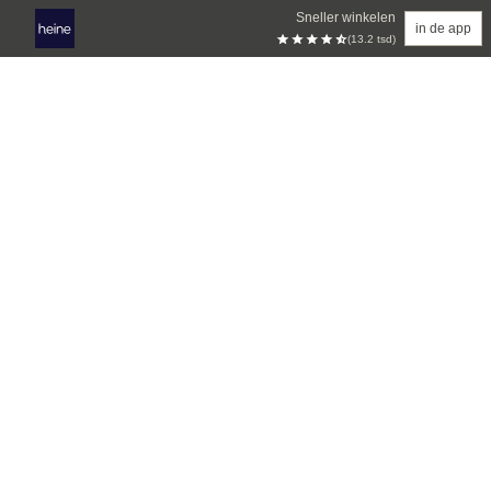
Sneller winkelen
in de app
(13.2 tsd)
Overslaan naar hoofdinhoud