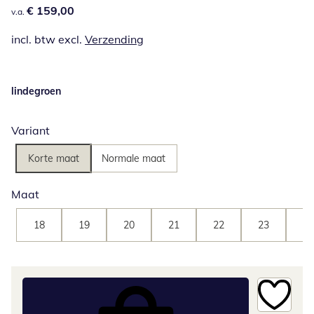
€ 159,00
€ 159,00
v.a.
incl. btw excl.
Verzending
lindegroen
Variant
Korte maat
Normale maat
Maat
18
19
20
21
22
23
24