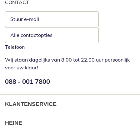
CONTACT
Stuur e-mail
Opent e-mailclient
Alle contactopties
Telefoon
Wij staan dagelijks van 8.00 tot 22.00 uur persoonlijk
voor uw klaar!
Telefoonnummer:
088 - 001 7800
Opent telefoonclient
KLANTENSERVICE
HEINE