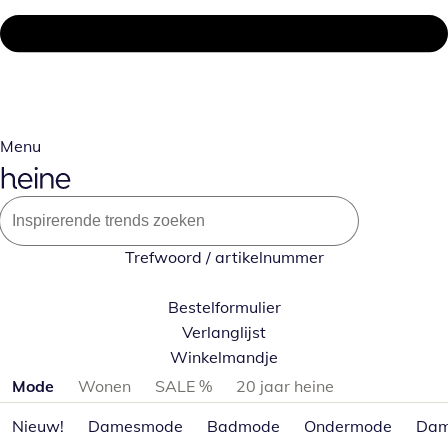
Menu
Trefwoord / artikelnummer
Bestelformulier
Verlanglijst
Winkelmandje
Productcategorieën overslaan
Mode
Wonen
SALE %
20 jaar heine
Nieuw!
Damesmode
Badmode
Ondermode
Dam