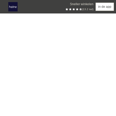
Sneller winkelen
in de app
(13.2 tsd)
Overslaan naar hoofdinhoud