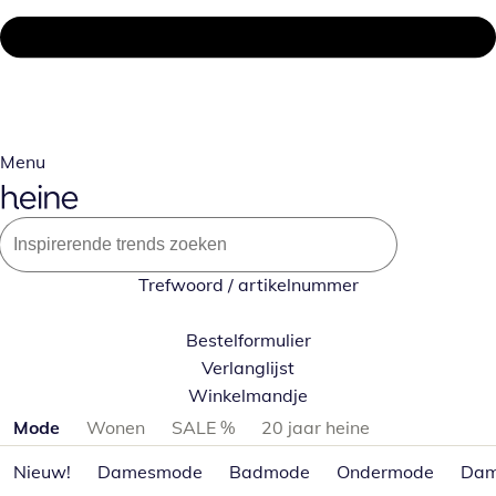
Menu
Trefwoord / artikelnummer
Bestelformulier
Verlanglijst
Winkelmandje
Productcategorieën overslaan
Mode
Wonen
SALE %
20 jaar heine
Nieuw!
Damesmode
Badmode
Ondermode
Dam