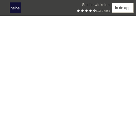
Sneller winkelen
in de app
(13.2 tsd)
Overslaan naar hoofdinhoud