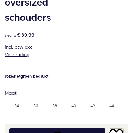
oversized
schouders
€ 39,99
€ 39,99
slechts
incl. btw excl.
Verzending
roze/rietgroen bedrukt
Maat
34
36
38
40
42
44
46