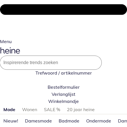
Menu
Trefwoord / artikelnummer
Bestelformulier
Verlanglijst
Winkelmandje
Productcategorieën overslaan
Mode
Wonen
SALE %
20 jaar heine
Nieuw!
Damesmode
Badmode
Ondermode
Dam