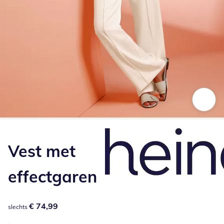
Klik om de afbeelding te vergroten
Vest met
effectgaren
€ 74,99
€ 74,99
slechts