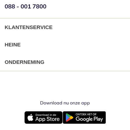
Telefoonnummer:
088 - 001 7800
Opent telefoonclient
KLANTENSERVICE
HEINE
ONDERNEMING
Download nu onze app
Opent in nieuw ve
Opent in nieuw venster
Opent in nieuw venster