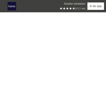
Sneller winkelen
in de app
(13.2 tsd)
Overslaan naar hoofdinhoud