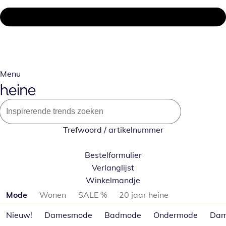
Menu
Trefwoord / artikelnummer
Bestelformulier
Verlanglijst
Winkelmandje
Productcategorieën overslaan
Mode
Wonen
SALE %
20 jaar heine
Nieuw!
Damesmode
Badmode
Ondermode
Dam