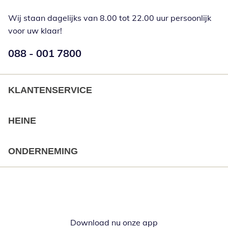
Wij staan dagelijks van 8.00 tot 22.00 uur persoonlijk
voor uw klaar!
Telefoonnummer:
088 - 001 7800
Opent telefoonclient
KLANTENSERVICE
HEINE
ONDERNEMING
Download nu onze app
Opent in nieuw ve