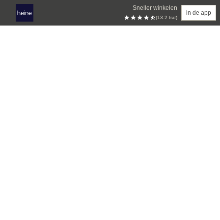
Sneller winkelen
in de app
(13.2 tsd)
Overslaan naar hoofdinhoud