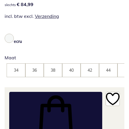
€ 84,99
€ 84,99
slechts
incl. btw excl.
Verzending
ecru
Maat
34
36
38
40
42
44
46