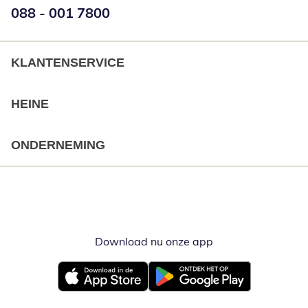
Telefoonnummer:
088 - 001 7800
Opent telefoonclient
KLANTENSERVICE
HEINE
ONDERNEMING
Download nu onze app
Opent in nieuw ve
Opent in nieuw venster
Opent in nieuw venster