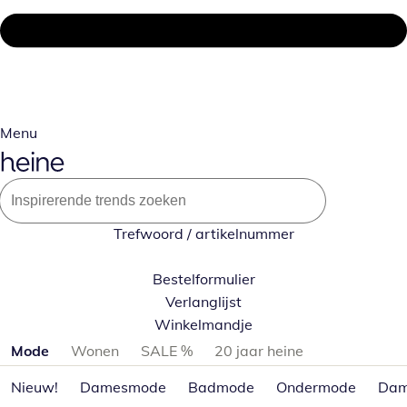
Menu
Trefwoord / artikelnummer
Bestelformulier
Verlanglijst
Winkelmandje
Productcategorieën overslaan
Mode
Wonen
SALE %
20 jaar heine
Nieuw!
Damesmode
Badmode
Ondermode
Dam