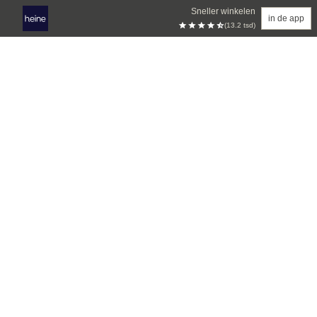
Sneller winkelen
in de app
(13.2 tsd)
Overslaan naar hoofdinhoud