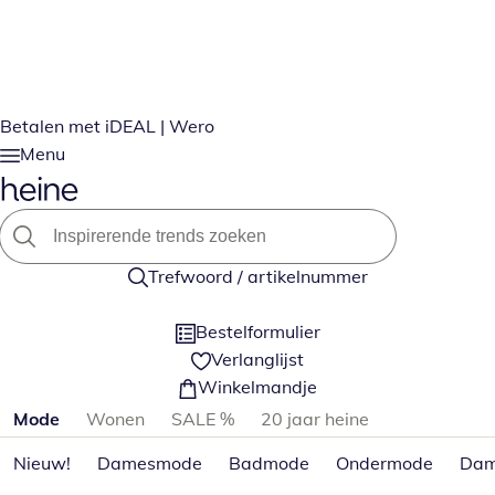
Betalen met iDEAL | Wero
Menu
Trefwoord / artikelnummer
Bestelformulier
Verlanglijst
Winkelmandje
Productcategorieën overslaan
Mode
Wonen
SALE %
20 jaar heine
Nieuw!
Damesmode
Badmode
Ondermode
Dam