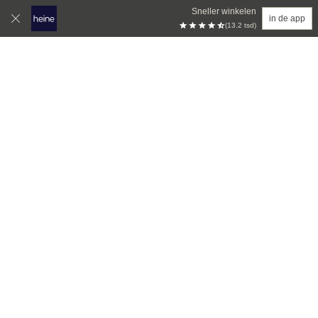
Sneller winkelen
in de app
(13.2 tsd)
Overslaan naar hoofdinhoud