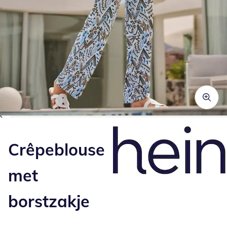
Klik om de afbeelding te vergroten
Crêpeblouse
met
borstzakje