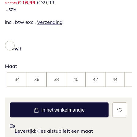
kortingsprijs: € 16,99, vorige prijs: € 39,99
€ 16,99
€ 39,99
slechts
- 57%
incl. btw excl.
Verzending
wit
Maat
34
36
38
40
42
44
46
In het winkelmandje
Levertijd:
Kies alstublieft een maat