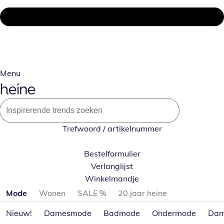
Menu
Trefwoord / artikelnummer
Bestelformulier
Verlanglijst
Winkelmandje
Productcategorieën overslaan
Mode
Wonen
SALE %
20 jaar heine
Nieuw!
Damesmode
Badmode
Ondermode
Dam