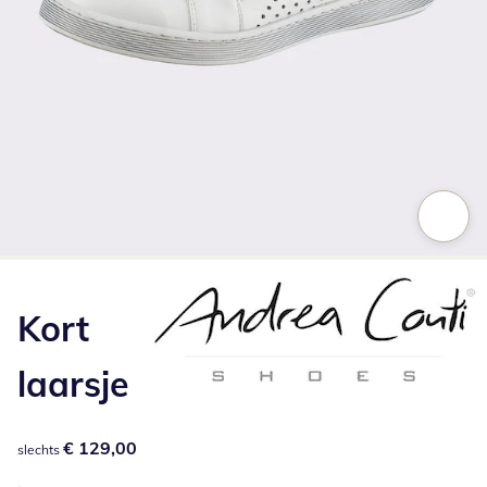
Klik om de afbeelding te vergroten
Kort
laarsje
€ 129,00
€ 129,00
slechts