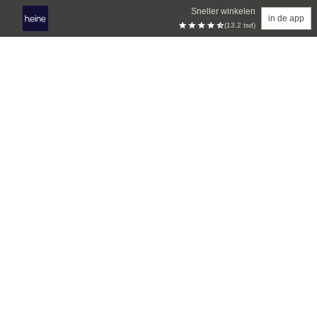
Sneller winkelen
in de app
(13.2 tsd)
Overslaan naar hoofdinhoud