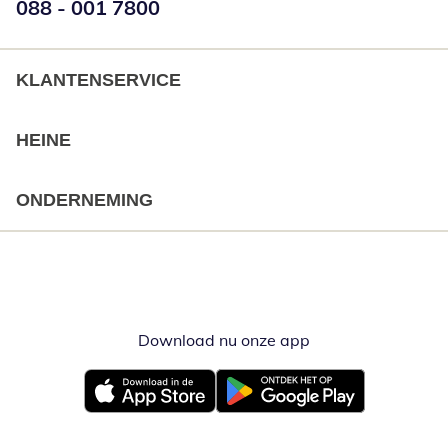
Telefoonnummer:
088 - 001 7800
Opent telefoonclient
KLANTENSERVICE
HEINE
ONDERNEMING
Download nu onze app
Opent in nieuw ve
Opent in nieuw venster
Opent in nieuw venster