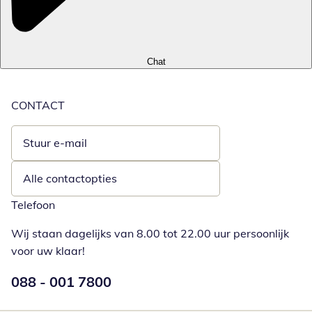
Chat
CONTACT
Stuur e-mail
Opent e-mailclient
Alle contactopties
Telefoon
Wij staan dagelijks van 8.00 tot 22.00 uur persoonlijk
voor uw klaar!
Telefoonnummer:
088 - 001 7800
Opent telefoonclient