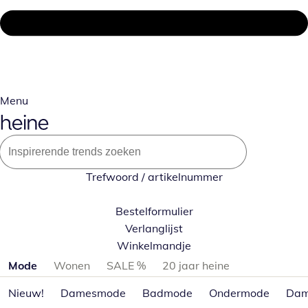
Menu
Trefwoord / artikelnummer
Bestelformulier
Verlanglijst
Winkelmandje
Productcategorieën overslaan
Mode
Wonen
SALE %
20 jaar heine
Nieuw!
Damesmode
Badmode
Ondermode
Dam