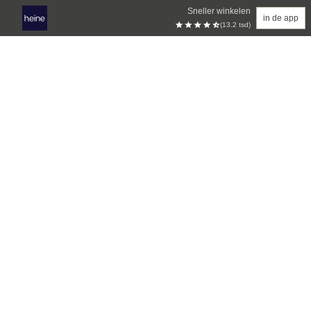
Sneller winkelen
in de app
(13.2 tsd)
Overslaan naar hoofdinhoud