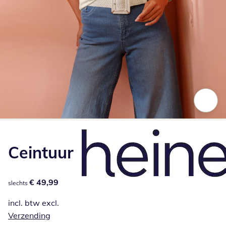
Klik om de afbeelding te vergroten
Ceintuur
€ 49,99
€ 49,99
slechts
incl. btw excl.
Verzending