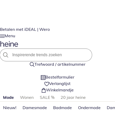
Betalen met iDEAL | Wero
Menu
Trefwoord / artikelnummer
Bestelformulier
Verlanglijst
Winkelmandje
Productcategorieën overslaan
Mode
Wonen
SALE %
20 jaar heine
Nieuw!
Damesmode
Badmode
Ondermode
Dam