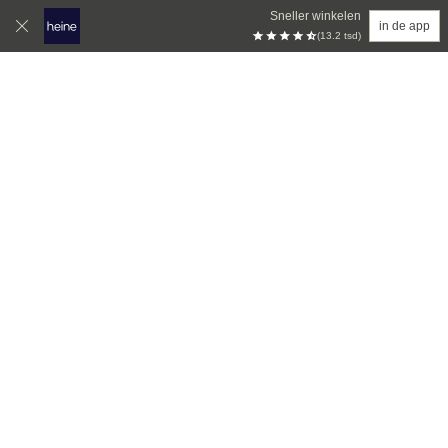
Sneller winkelen
in de app
(13.2 tsd)
Overslaan naar hoofdinhoud