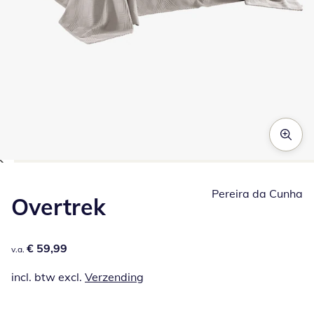
Klik om de afbeelding te vergroten
Pereira da Cunha
Overtrek
€ 59,99
€ 59,99
v.a.
incl. btw excl.
Verzending