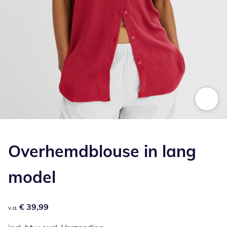
Klik om de afbeelding te vergroten
Overhemdblouse in lang
model
€ 39,99
€ 39,99
v.a.