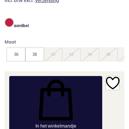
incl. btw excl.
Verzending
aardbei
Maat
36
38
40
42
44
46
48
In het winkelmandje