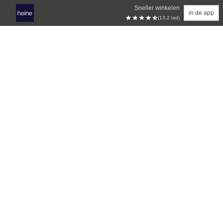
Sneller winkelen
in de app
(13.2 tsd)
Overslaan naar hoofdinhoud