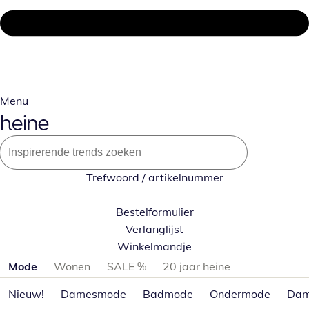
Menu
Trefwoord / artikelnummer
Bestelformulier
Verlanglijst
Winkelmandje
Productcategorieën overslaan
Mode
Wonen
SALE %
20 jaar heine
Nieuw!
Damesmode
Badmode
Ondermode
Dam