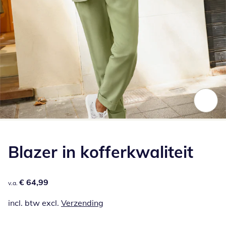
Klik om de afbeelding te vergroten
Blazer in kofferkwaliteit
€ 64,99
€ 64,99
v.a.
incl. btw excl.
Verzending