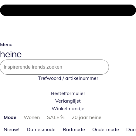
Menu
Trefwoord / artikelnummer
Bestelformulier
Verlanglijst
Winkelmandje
Productcategorieën overslaan
Mode
Wonen
SALE %
20 jaar heine
Nieuw!
Damesmode
Badmode
Ondermode
Dam