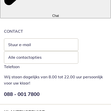
Chat
CONTACT
Stuur e-mail
Opent e-mailclient
Alle contactopties
Telefoon
Wij staan dagelijks van 8.00 tot 22.00 uur persoonlijk
voor uw klaar!
Telefoonnummer:
088 - 001 7800
Opent telefoonclient