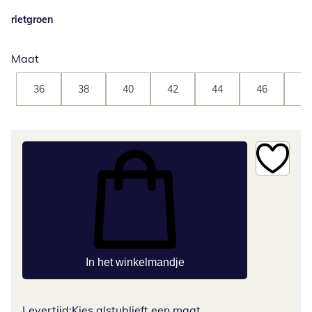
rietgroen
Maat
36
38
40
42
44
46
48
In het winkelmandje
Levertijd:
Kies alstublieft een maat