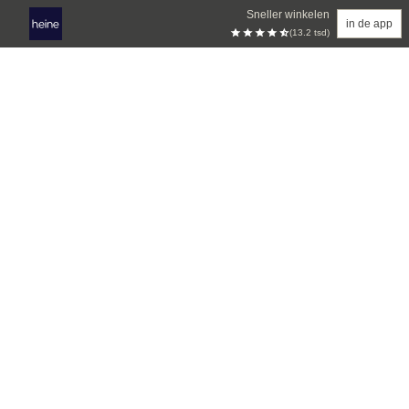
Sneller winkelen
in de app
(13.2 tsd)
Overslaan naar hoofdinhoud