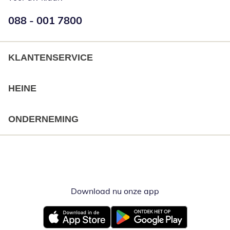
Telefoonnummer:
088 - 001 7800
Opent telefoonclient
KLANTENSERVICE
HEINE
ONDERNEMING
Download nu onze app
Opent in nieuw ve
Opent in nieuw venster
Opent in nieuw venster