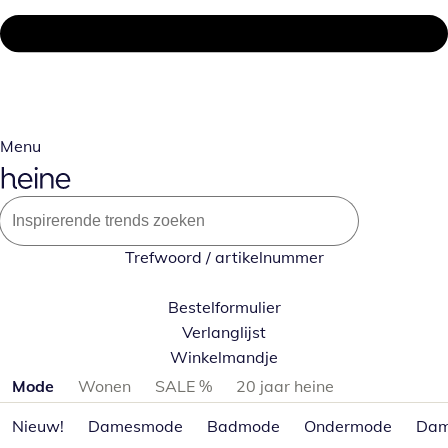
Menu
Trefwoord / artikelnummer
Bestelformulier
Verlanglijst
Winkelmandje
Productcategorieën overslaan
Mode
Wonen
SALE %
20 jaar heine
Nieuw!
Damesmode
Badmode
Ondermode
Dam