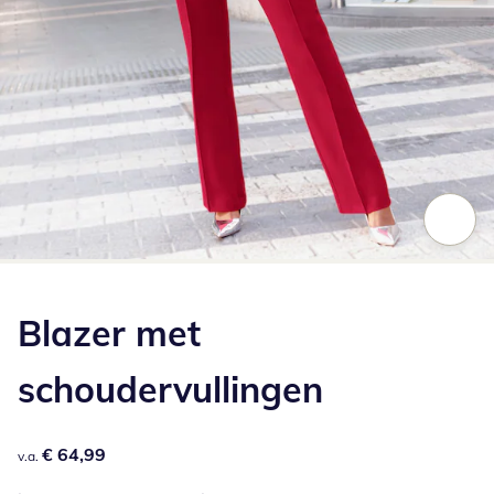
Klik om de afbeelding te vergroten
Blazer met
schoudervullingen
€ 64,99
€ 64,99
v.a.