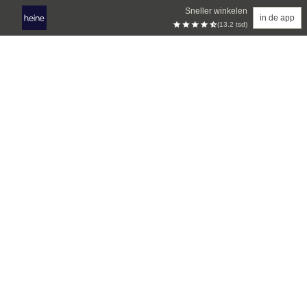
Sneller winkelen
in de app
(13.2 tsd)
Overslaan naar hoofdinhoud