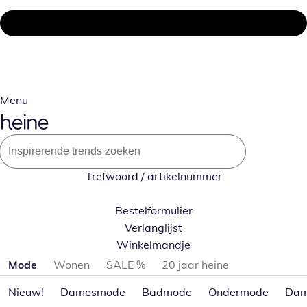
Menu
Trefwoord / artikelnummer
Bestelformulier
Verlanglijst
Winkelmandje
Productcategorieën overslaan
Mode
Wonen
SALE %
20 jaar heine
Nieuw!
Damesmode
Badmode
Ondermode
Dam