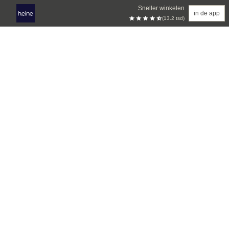
Sneller winkelen
in de app
(13.2 tsd)
Overslaan naar hoofdinhoud