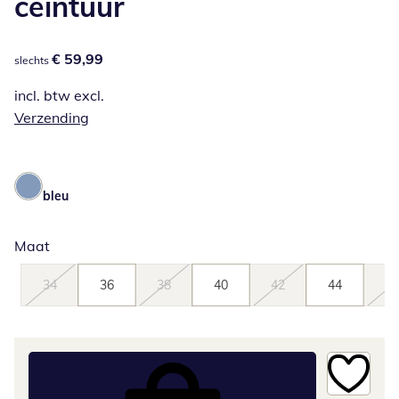
ceintuur
€ 59,99
€ 59,99
slechts
incl. btw excl.
Verzending
bleu
Maat
34
36
38
40
42
44
46