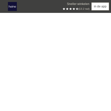
Sneller winkelen
in de app
(13.2 tsd)
Overslaan naar hoofdinhoud