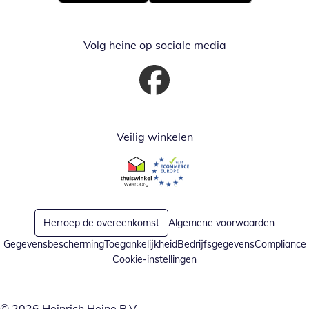
Opent in nieuw venster
Opent in nieuw venster
Volg heine op sociale media
Opent in nieuw venster
Veilig winkelen
Opent in nieuw venster
Opent in nieuw venster
Herroep de overeenkomst
Algemene voorwaarden
Gegevensbescherming
Toegankelijkheid
Bedrijfsgegevens
Compliance
Cookie-instellingen
© 2026 Heinrich Heine B.V.