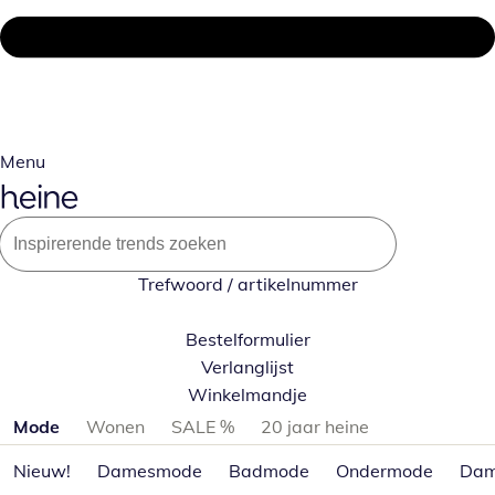
Menu
Trefwoord / artikelnummer
Bestelformulier
Verlanglijst
Winkelmandje
Productcategorieën overslaan
Mode
Wonen
SALE %
20 jaar heine
Nieuw!
Damesmode
Badmode
Ondermode
Dam