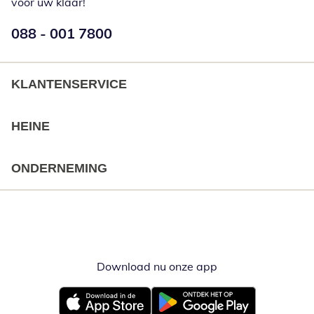
voor uw klaar!
Telefoonnummer:
088 - 001 7800
Opent telefoonclient
KLANTENSERVICE
HEINE
ONDERNEMING
Download nu onze app
Opent in nieuw ve