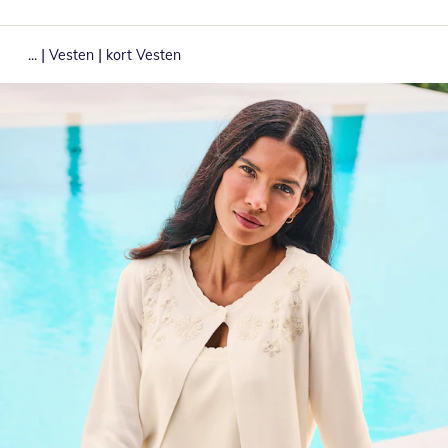
|
|
...
Vesten
kort Vesten