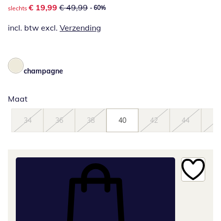
kortingsprijs: € 19,99, vorige prijs: € 49,99
€ 19,99
€ 49,99
- 60%
slechts
incl. btw excl.
Verzending
champagne
Maat
34
36
38
40
42
44
46