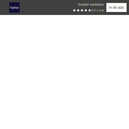
Sneller winkelen
in de app
(13.2 tsd)
Overslaan naar hoofdinhoud