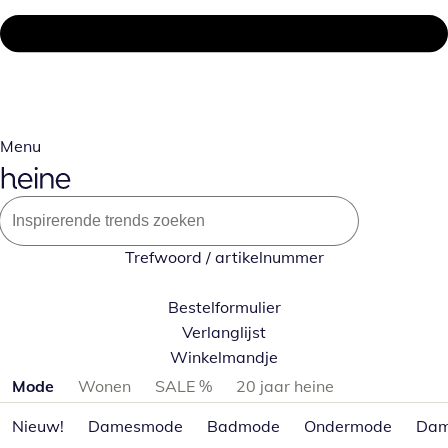
Menu
Trefwoord / artikelnummer
Bestelformulier
Verlanglijst
Winkelmandje
Productcategorieën overslaan
Mode
Wonen
SALE %
20 jaar heine
Nieuw!
Damesmode
Badmode
Ondermode
Dam