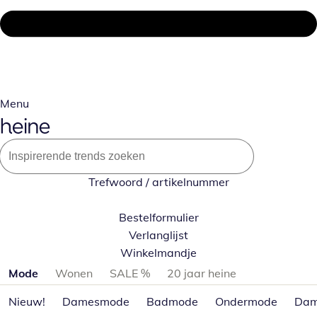
Menu
Trefwoord / artikelnummer
Bestelformulier
Verlanglijst
Winkelmandje
Productcategorieën overslaan
Mode
Wonen
SALE %
20 jaar heine
Nieuw!
Damesmode
Badmode
Ondermode
Dam