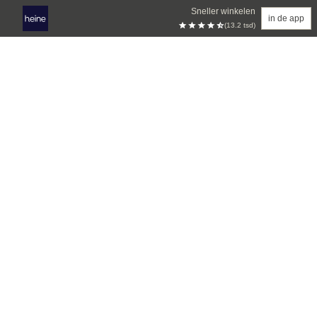
Sneller winkelen
in de app
(13.2 tsd)
Overslaan naar hoofdinhoud