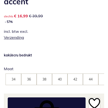
accent
kortingsprijs: € 16,99, vorige prijs: € 39,99
€ 16,99
€ 39,99
slechts
- 57%
incl. btw excl.
Verzending
kaki/ecru bedrukt
Maat
34
36
38
40
42
44
46