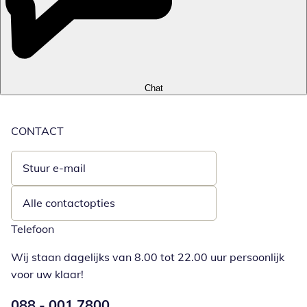
Chat
CONTACT
Stuur e-mail
Opent e-mailclient
Alle contactopties
Telefoon
Wij staan dagelijks van 8.00 tot 22.00 uur persoonlijk
voor uw klaar!
Telefoonnummer:
088 - 001 7800
Opent telefoonclient