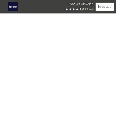
Sneller winkelen
in de app
(13.2 tsd)
Overslaan naar hoofdinhoud