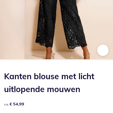
Klik om de afbeelding te vergroten
Kanten blouse met licht
uitlopende mouwen
€ 54,99
€ 54,99
v.a.