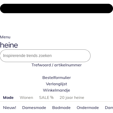
Menu
Trefwoord / artikelnummer
Bestelformulier
Verlanglijst
Winkelmandje
Productcategorieën overslaan
Mode
Wonen
SALE %
20 jaar heine
Nieuw!
Damesmode
Badmode
Ondermode
Dam