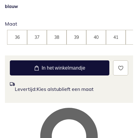
blauw
Maat
36
37
38
39
40
41
42
In het winkelmandje
Levertijd:
Kies alstublieft een maat