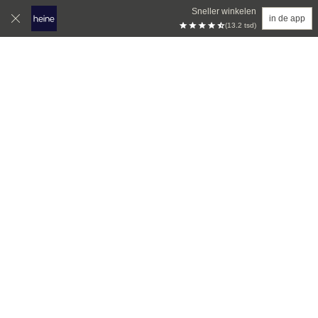
Sneller winkelen
in de app
(13.2 tsd)
Overslaan naar hoofdinhoud