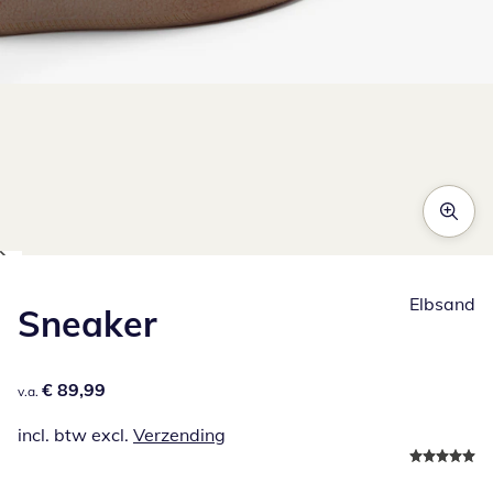
Klik om de afbeelding te vergroten
Elbsand
Sneaker
€ 89,99
€ 89,99
v.a.
incl. btw excl.
Verzending