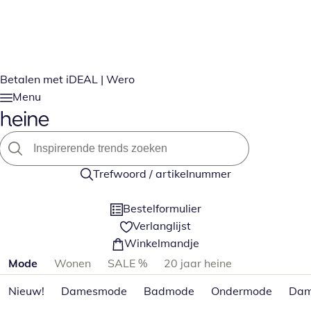
Betalen met iDEAL | Wero
Menu
Trefwoord / artikelnummer
Bestelformulier
Verlanglijst
Winkelmandje
Productcategorieën overslaan
Mode
Wonen
SALE %
20 jaar heine
Nieuw!
Damesmode
Badmode
Ondermode
Dam