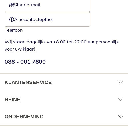
Stuur e-mail
Opent e-mailclient
Alle contactopties
Telefoon
Wij staan dagelijks van 8.00 tot 22.00 uur persoonlijk
voor uw klaar!
Telefoonnummer:
088 - 001 7800
Opent telefoonclient
KLANTENSERVICE
HEINE
ONDERNEMING