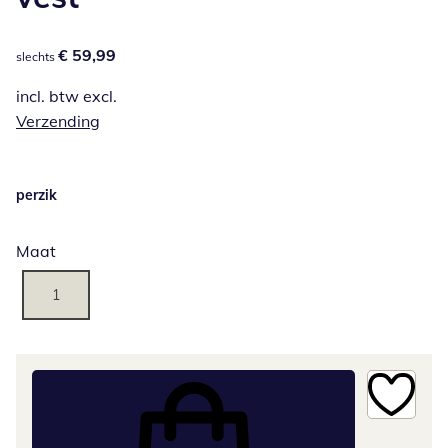
€ 59,99
€ 59,99
slechts
incl. btw excl.
Verzending
perzik
Maat
1