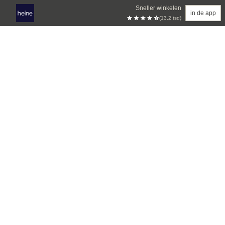
Sneller winkelen
in de app
(13.2 tsd)
Overslaan naar hoofdinhoud