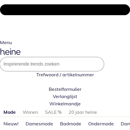
Menu
Trefwoord / artikelnummer
Bestelformulier
Verlanglijst
Winkelmandje
Productcategorieën overslaan
Mode
Wonen
SALE %
20 jaar heine
Nieuw!
Damesmode
Badmode
Ondermode
Dam