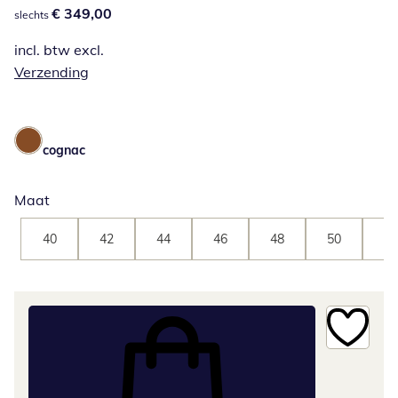
€ 349,00
€ 349,00
slechts
incl. btw excl.
Verzending
cognac
Maat
40
42
44
46
48
50
52