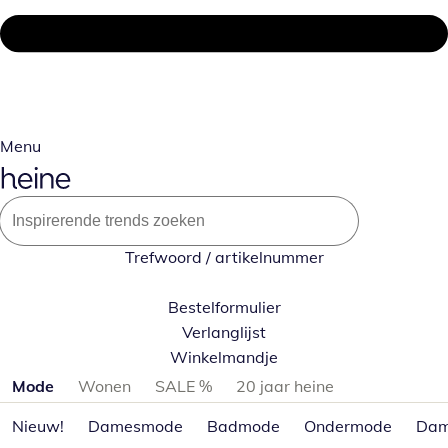
Menu
Trefwoord / artikelnummer
Bestelformulier
Verlanglijst
Winkelmandje
Productcategorieën overslaan
Mode
Wonen
SALE %
20 jaar heine
Nieuw!
Damesmode
Badmode
Ondermode
Dam