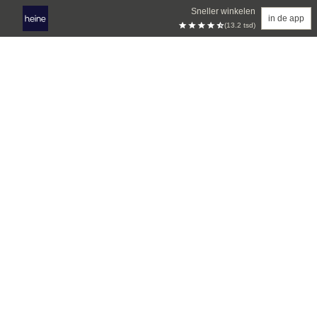
Sneller winkelen
in de app
(13.2 tsd)
Overslaan naar hoofdinhoud