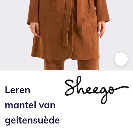
Klik om de afbeelding te vergroten
Leren
mantel van
geitensuède