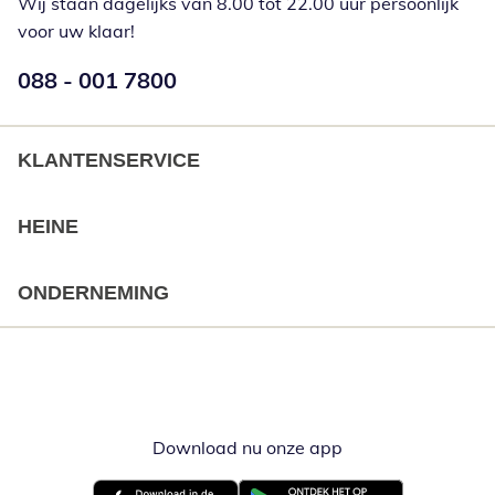
Wij staan dagelijks van 8.00 tot 22.00 uur persoonlijk
voor uw klaar!
Telefoonnummer:
088 - 001 7800
Opent telefoonclient
KLANTENSERVICE
HEINE
ONDERNEMING
Download nu onze app
Opent in nieuw ve