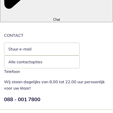
Chat
CONTACT
Stuur e-mail
Opent e-mailclient
Alle contactopties
Telefoon
Wij staan dagelijks van 8.00 tot 22.00 uur persoonlijk
voor uw klaar!
Telefoonnummer:
088 - 001 7800
Opent telefoonclient