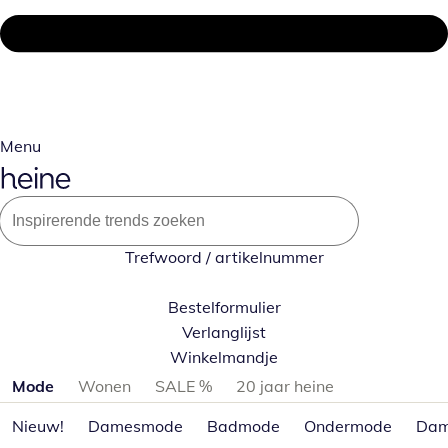
Menu
Trefwoord / artikelnummer
Bestelformulier
Verlanglijst
Winkelmandje
Productcategorieën overslaan
Mode
Wonen
SALE %
20 jaar heine
Nieuw!
Damesmode
Badmode
Ondermode
Dam