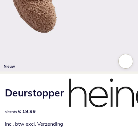
Nieuw
Klik om de afbeelding te vergroten
Deurstopper
€ 19,99
€ 19,99
slechts
incl. btw excl.
Verzending