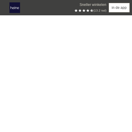
Sneller winkelen
in de app
(13.2 tsd)
Overslaan naar hoofdinhoud