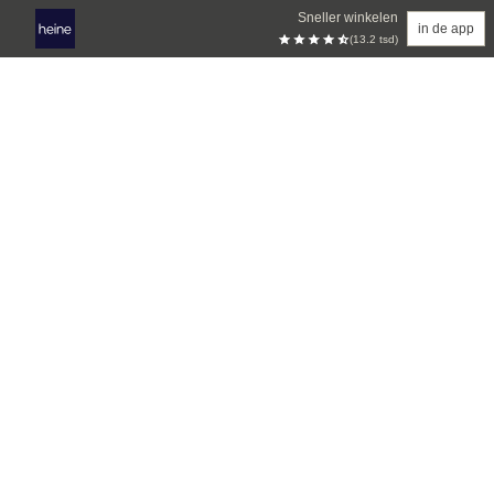
Sneller winkelen
in de app
(13.2 tsd)
Overslaan naar hoofdinhoud