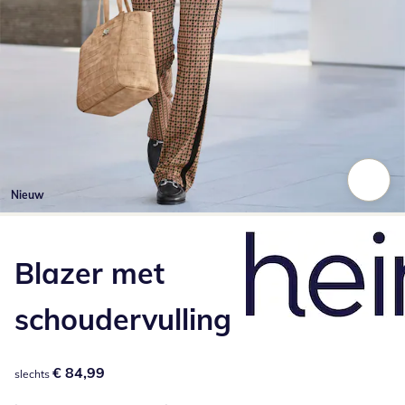
Nieuw
Klik om de afbeelding te vergroten
Blazer met
schoudervulling
€ 84,99
€ 84,99
slechts