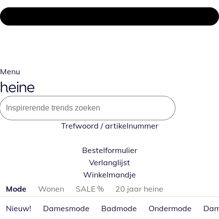
Menu
Trefwoord / artikelnummer
Bestelformulier
Verlanglijst
Winkelmandje
Productcategorieën overslaan
Mode
Wonen
SALE %
20 jaar heine
Nieuw!
Damesmode
Badmode
Ondermode
Dam