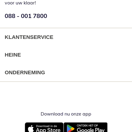
voor uw klaar!
Telefoonnummer:
088 - 001 7800
Opent telefoonclient
KLANTENSERVICE
HEINE
ONDERNEMING
Download nu onze app
Opent in nieuw ve