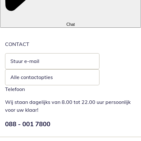
Chat
CONTACT
Stuur e-mail
Opent e-mailclient
Alle contactopties
Telefoon
Wij staan dagelijks van 8.00 tot 22.00 uur persoonlijk
voor uw klaar!
Telefoonnummer:
088 - 001 7800
Opent telefoonclient