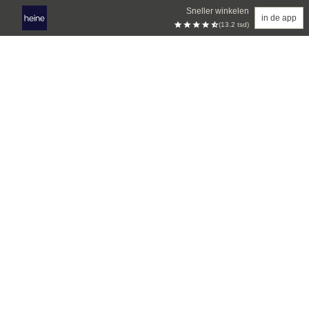
Sneller winkelen
in de app
(13.2 tsd)
Overslaan naar hoofdinhoud