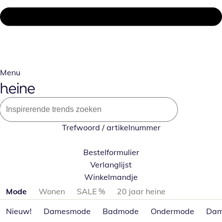
Menu
Trefwoord / artikelnummer
Bestelformulier
Verlanglijst
Winkelmandje
Productcategorieën overslaan
Mode
Wonen
SALE %
20 jaar heine
Nieuw!
Damesmode
Badmode
Ondermode
Dam