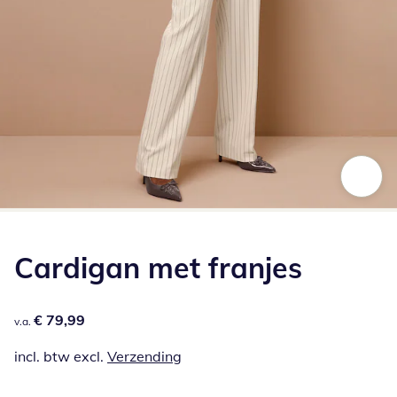
Klik om de afbeelding te vergroten
Cardigan met franjes
€ 79,99
€ 79,99
v.a.
incl. btw excl.
Verzending