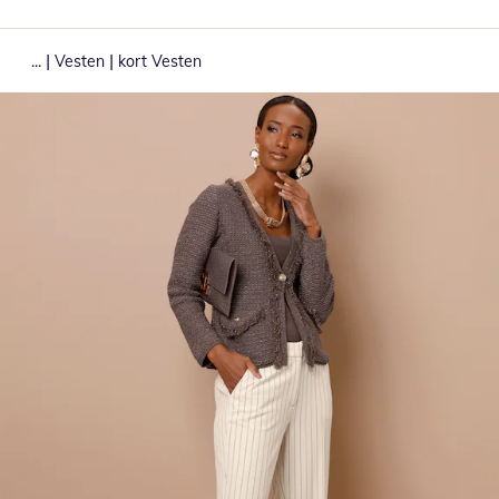
|
|
...
Vesten
kort Vesten