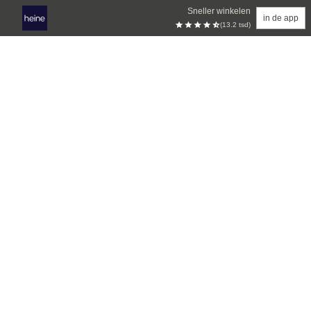
Sneller winkelen
in de app
(13.2 tsd)
Overslaan naar hoofdinhoud