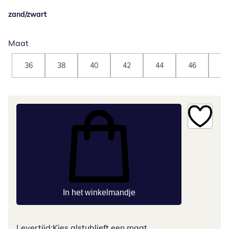
zand/zwart
Maat
36
38
40
42
44
46
48
In het winkelmandje
Levertijd:
Kies alstublieft een maat