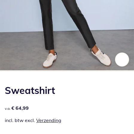
Klik om de afbeelding te vergroten
Sweatshirt
€ 64,99
€ 64,99
v.a.
incl. btw excl.
Verzending