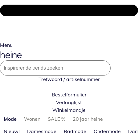
Menu
Trefwoord / artikelnummer
Bestelformulier
Verlanglijst
Winkelmandje
Productcategorieën overslaan
Mode
Wonen
SALE %
20 jaar heine
Nieuw!
Damesmode
Badmode
Ondermode
Dam