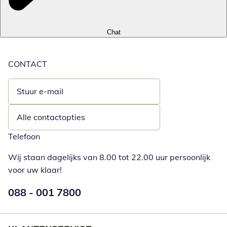
Chat
CONTACT
Stuur e-mail
Opent e-mailclient
Alle contactopties
Telefoon
Wij staan dagelijks van 8.00 tot 22.00 uur persoonlijk
voor uw klaar!
Telefoonnummer:
088 - 001 7800
Opent telefoonclient