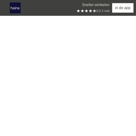
Sneller winkelen
in de app
(13.2 tsd)
Overslaan naar hoofdinhoud