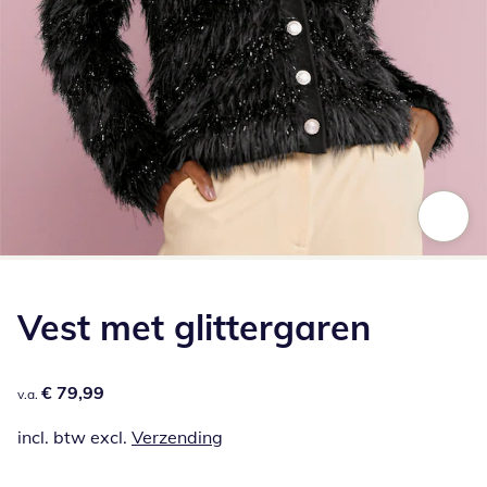
Klik om de afbeelding te vergroten
Vest met glittergaren
€ 79,99
€ 79,99
v.a.
incl. btw excl.
Verzending