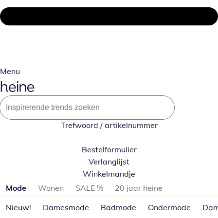
Menu
Trefwoord / artikelnummer
Bestelformulier
Verlanglijst
Winkelmandje
Productcategorieën overslaan
Mode
Wonen
SALE %
20 jaar heine
Nieuw!
Damesmode
Badmode
Ondermode
Dam