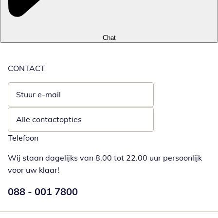
Chat
CONTACT
Stuur e-mail
Opent e-mailclient
Alle contactopties
Telefoon
Wij staan dagelijks van 8.00 tot 22.00 uur persoonlijk
voor uw klaar!
Telefoonnummer:
088 - 001 7800
Opent telefoonclient