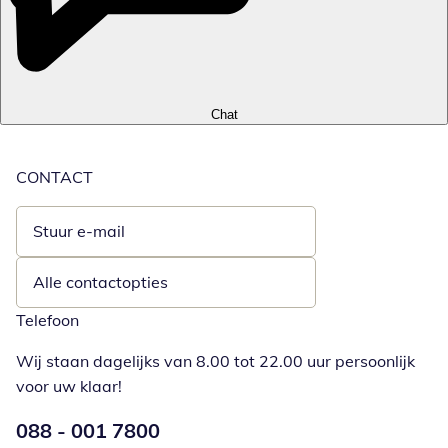
Chat
CONTACT
Stuur e-mail
Opent e-mailclient
Alle contactopties
Telefoon
Wij staan dagelijks van 8.00 tot 22.00 uur persoonlijk
voor uw klaar!
Telefoonnummer:
088 - 001 7800
Opent telefoonclient