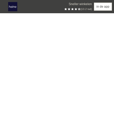
Sneller winkelen
in de app
(13.2 tsd)
Overslaan naar hoofdinhoud