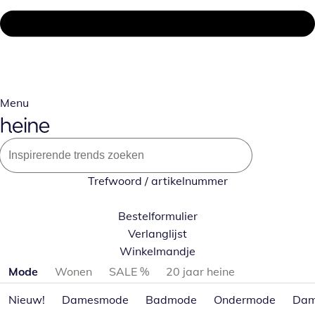
Menu
Trefwoord / artikelnummer
Bestelformulier
Verlanglijst
Winkelmandje
Productcategorieën overslaan
Mode
Wonen
SALE %
20 jaar heine
Nieuw!
Damesmode
Badmode
Ondermode
Dam