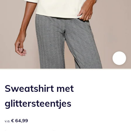
Klik om de afbeelding te vergroten
Sweatshirt met
glittersteentjes
€ 64,99
€ 64,99
v.a.