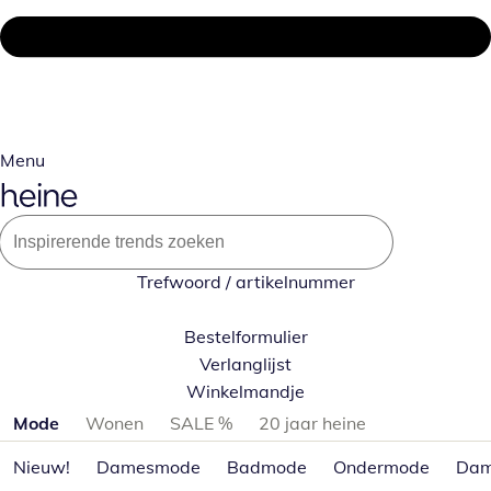
Menu
Trefwoord / artikelnummer
Bestelformulier
Verlanglijst
Winkelmandje
Productcategorieën overslaan
Mode
Wonen
SALE %
20 jaar heine
Nieuw!
Damesmode
Badmode
Ondermode
Dam