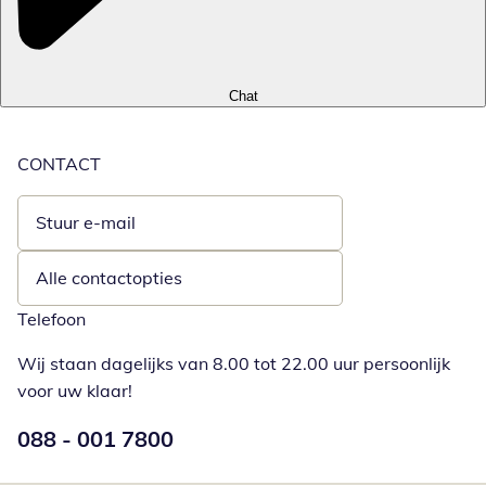
Chat
CONTACT
Stuur e-mail
Opent e-mailclient
Alle contactopties
Telefoon
Wij staan dagelijks van 8.00 tot 22.00 uur persoonlijk
voor uw klaar!
Telefoonnummer:
088 - 001 7800
Opent telefoonclient