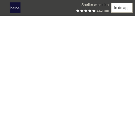
Sneller winkelen
in de app
(13.2 tsd)
Overslaan naar hoofdinhoud