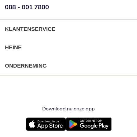
Telefoonnummer:
088 - 001 7800
Opent telefoonclient
KLANTENSERVICE
HEINE
ONDERNEMING
Download nu onze app
Opent in nieuw ve
Opent in nieuw venster
Opent in nieuw venster