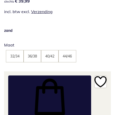
€ 39,99
€ 39,99
slechts
incl. btw excl.
Verzending
zand
Maat
32/34
36/38
40/42
44/46