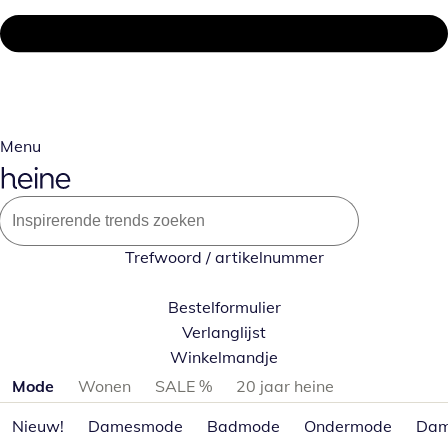
Menu
Trefwoord / artikelnummer
Bestelformulier
Verlanglijst
Winkelmandje
Productcategorieën overslaan
Mode
Wonen
SALE %
20 jaar heine
Nieuw!
Damesmode
Badmode
Ondermode
Dam