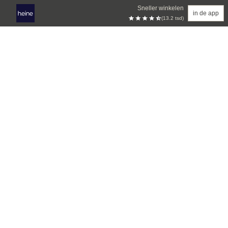
Sneller winkelen
in de app
(13.2 tsd)
Overslaan naar hoofdinhoud