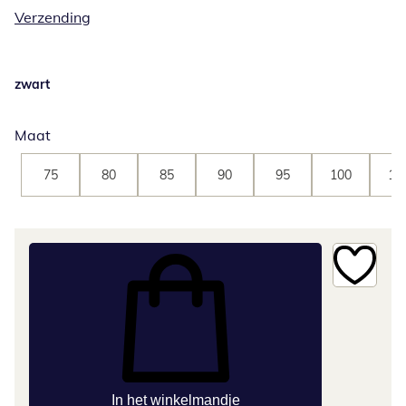
Verzending
zwart
Maat
75
80
85
90
95
100
10
In het winkelmandje