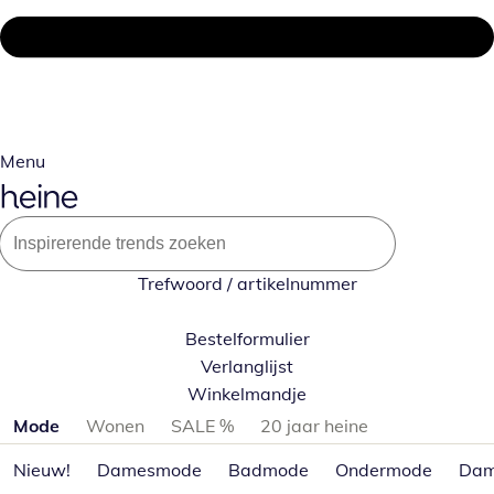
Menu
Trefwoord / artikelnummer
Bestelformulier
Verlanglijst
Winkelmandje
Productcategorieën overslaan
Mode
Wonen
SALE %
20 jaar heine
Nieuw!
Damesmode
Badmode
Ondermode
Dam