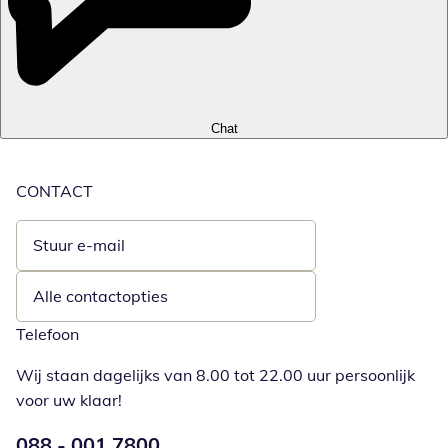
Chat
CONTACT
Stuur e-mail
Opent e-mailclient
Alle contactopties
Telefoon
Wij staan dagelijks van 8.00 tot 22.00 uur persoonlijk
voor uw klaar!
Telefoonnummer:
088 - 001 7800
Opent telefoonclient