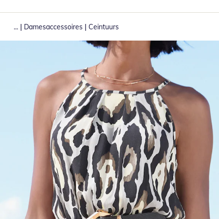
|
|
...
Damesaccessoires
Ceintuurs