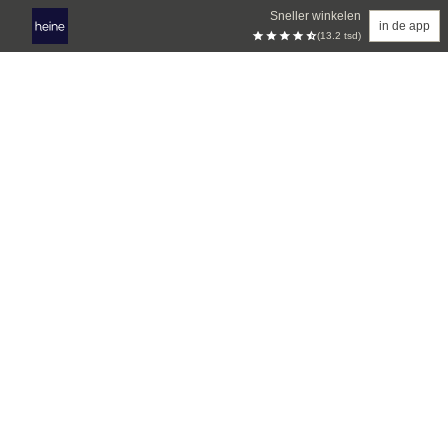
Sneller winkelen
in de app
(13.2 tsd)
Overslaan naar hoofdinhoud