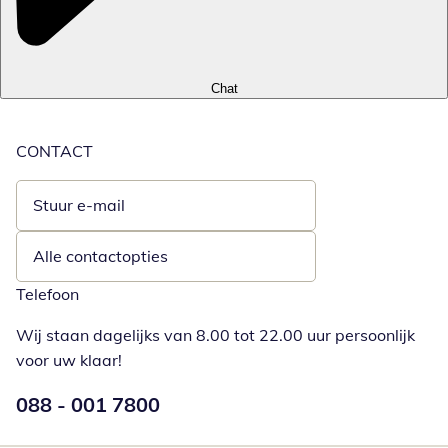
Chat
CONTACT
Stuur e-mail
Opent e-mailclient
Alle contactopties
Telefoon
Wij staan dagelijks van 8.00 tot 22.00 uur persoonlijk
voor uw klaar!
Telefoonnummer:
088 - 001 7800
Opent telefoonclient