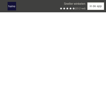
Sneller winkelen
in de app
(13.2 tsd)
Overslaan naar hoofdinhoud