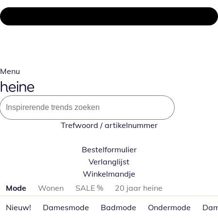
Menu
Trefwoord / artikelnummer
Bestelformulier
Verlanglijst
Winkelmandje
Productcategorieën overslaan
Mode
Wonen
SALE %
20 jaar heine
Nieuw!
Damesmode
Badmode
Ondermode
Dam