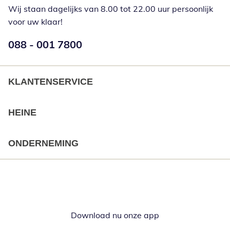
Wij staan dagelijks van 8.00 tot 22.00 uur persoonlijk
voor uw klaar!
Telefoonnummer:
088 - 001 7800
Opent telefoonclient
KLANTENSERVICE
HEINE
ONDERNEMING
Download nu onze app
Opent in nieuw ve