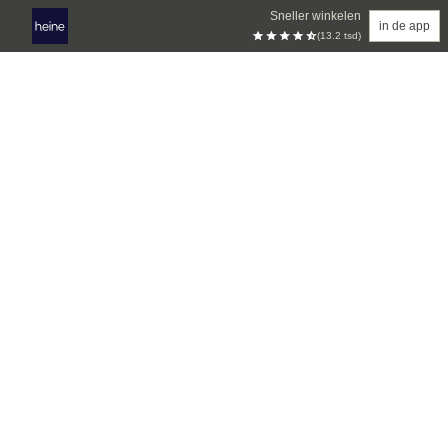
Sneller winkelen
in de app
(13.2 tsd)
Overslaan naar hoofdinhoud