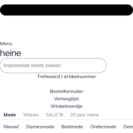
Menu
Trefwoord / artikelnummer
Bestelformulier
Verlanglijst
Winkelmandje
Productcategorieën overslaan
Mode
Wonen
SALE %
20 jaar heine
Nieuw!
Damesmode
Badmode
Ondermode
Dam