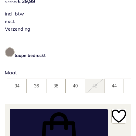
€ 39,99
€ 39,99
slechts
incl. btw
excl.
Verzending
taupe bedruckt
Maat
34
36
38
40
42
44
46