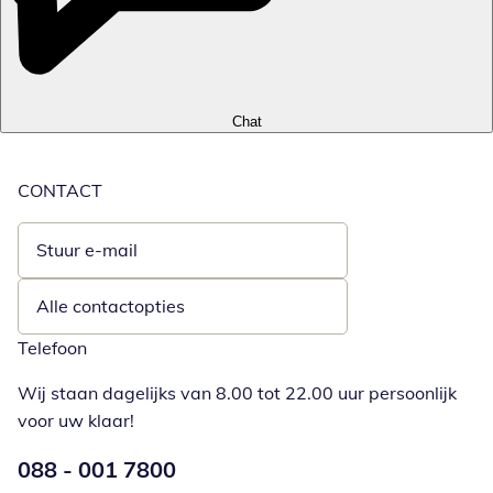
Chat
CONTACT
Stuur e-mail
Opent e-mailclient
Alle contactopties
Telefoon
Wij staan dagelijks van 8.00 tot 22.00 uur persoonlijk
voor uw klaar!
Telefoonnummer:
088 - 001 7800
Opent telefoonclient