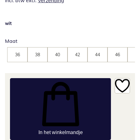
incl. btw excl.
Verzending
wit
Maat
36
38
40
42
44
46
48
In het winkelmandje