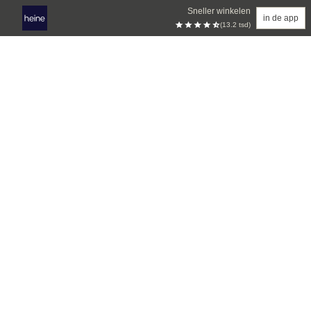
Sneller winkelen
in de app
(13.2 tsd)
Overslaan naar hoofdinhoud