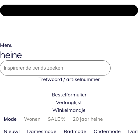
Menu
Trefwoord / artikelnummer
Bestelformulier
Verlanglijst
Winkelmandje
Productcategorieën overslaan
Mode
Wonen
SALE %
20 jaar heine
Nieuw!
Damesmode
Badmode
Ondermode
Dam