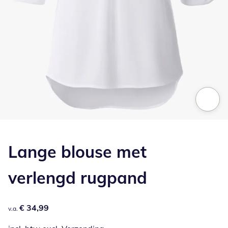
Klik om de afbeelding te vergroten
Lange blouse met
verlengd rugpand
€ 34,99
€ 34,99
v.a.