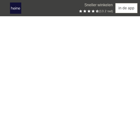
Sneller winkelen
in de app
(13.2 tsd)
Overslaan naar hoofdinhoud