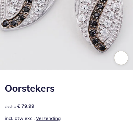
Klik om de afbeelding te vergroten
Oorstekers
€ 79,99
€ 79,99
slechts
incl. btw excl.
Verzending