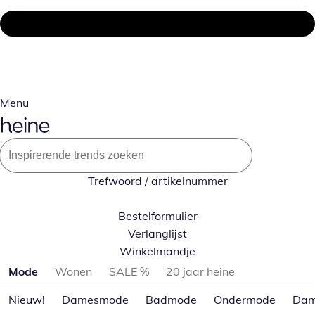
Menu
Trefwoord / artikelnummer
Bestelformulier
Verlanglijst
Winkelmandje
Productcategorieën overslaan
Mode
Wonen
SALE %
20 jaar heine
Nieuw!
Damesmode
Badmode
Ondermode
Dam