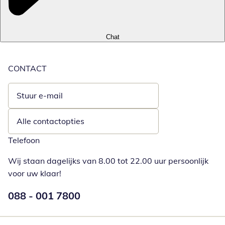
Chat
CONTACT
Stuur e-mail
Opent e-mailclient
Alle contactopties
Telefoon
Wij staan dagelijks van 8.00 tot 22.00 uur persoonlijk
voor uw klaar!
Telefoonnummer:
088 - 001 7800
Opent telefoonclient