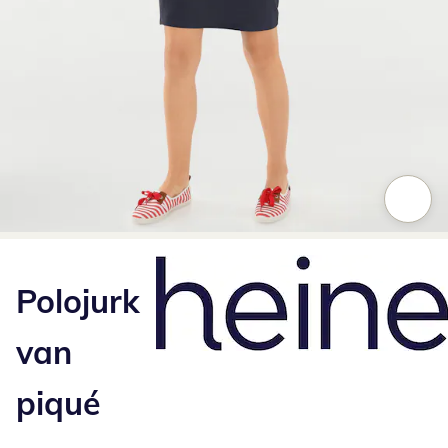
Klik om de afbeelding te vergroten
Polojurk
van
piqué