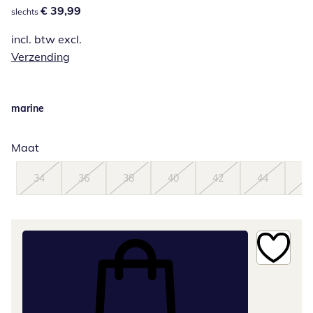
€ 39,99
€ 39,99
slechts
incl. btw excl.
Verzending
marine
Maat
34
36
38
40
42
44
46