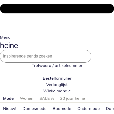
Menu
Trefwoord / artikelnummer
Bestelformulier
Verlanglijst
Winkelmandje
Productcategorieën overslaan
Mode
Wonen
SALE %
20 jaar heine
Nieuw!
Damesmode
Badmode
Ondermode
Dam