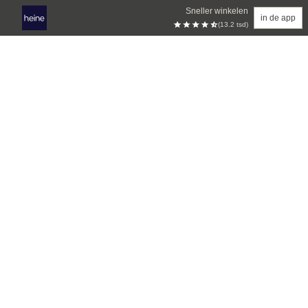
Sneller winkelen
in de app
(13.2 tsd)
Overslaan naar hoofdinhoud