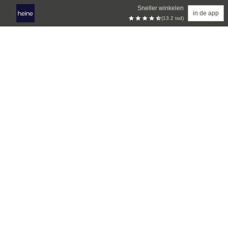
Sneller winkelen
in de app
(13.2 tsd)
Overslaan naar hoofdinhoud