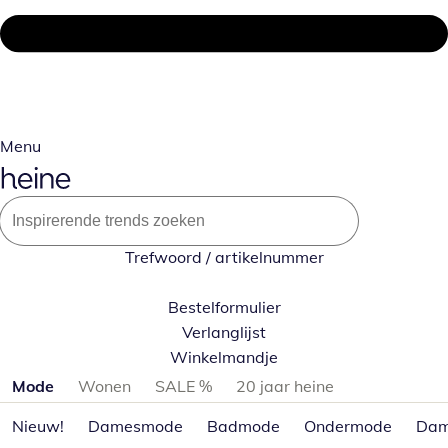
Menu
Trefwoord / artikelnummer
Bestelformulier
Verlanglijst
Winkelmandje
Productcategorieën overslaan
Mode
Wonen
SALE %
20 jaar heine
Nieuw!
Damesmode
Badmode
Ondermode
Dam