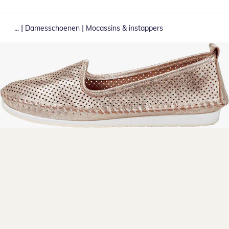
|
|
...
Damesschoenen
Mocassins & instappers
Klik om de afbeelding te vergroten