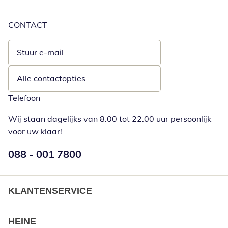
CONTACT
Stuur e-mail
Opent e-mailclient
Alle contactopties
Telefoon
Wij staan dagelijks van 8.00 tot 22.00 uur persoonlijk
voor uw klaar!
Telefoonnummer:
088 - 001 7800
Opent telefoonclient
KLANTENSERVICE
HEINE