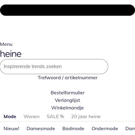
Menu
Trefwoord / artikelnummer
Bestelformulier
Verlanglijst
Winkelmandje
Productcategorieën overslaan
Mode
Wonen
SALE %
20 jaar heine
Nieuw!
Damesmode
Badmode
Ondermode
Dam