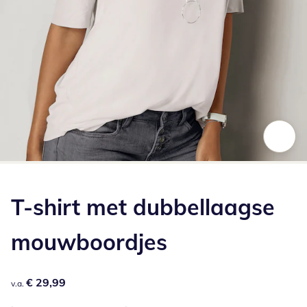
Klik om de afbeelding te vergroten
T-shirt met dubbellaagse
mouwboordjes
€ 29,99
€ 29,99
v.a.