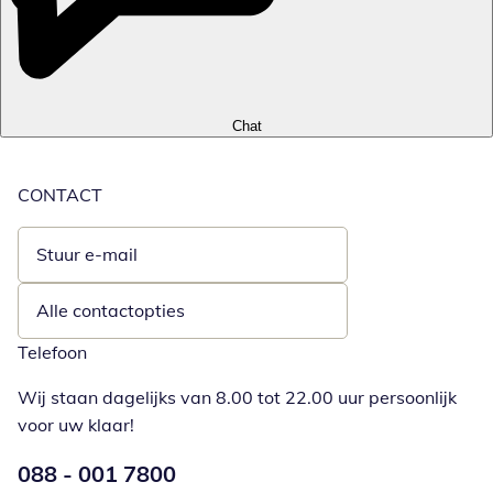
Chat
CONTACT
Stuur e-mail
Opent e-mailclient
Alle contactopties
Telefoon
Wij staan dagelijks van 8.00 tot 22.00 uur persoonlijk
voor uw klaar!
Telefoonnummer:
088 - 001 7800
Opent telefoonclient