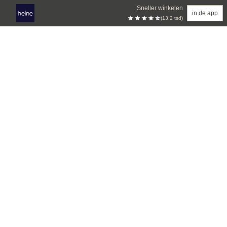
Sneller winkelen
in de app
(13.2 tsd)
Overslaan naar hoofdinhoud