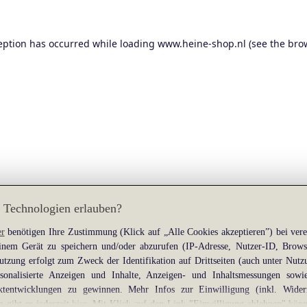
eption has occurred while loading
www.heine-shop.nl
(see the
bro
 Technologien erlauben?
er
benötigen Ihre Zustimmung (Klick auf „Alle Cookies akzeptieren”) bei ver
nem Gerät zu speichern und/oder abzurufen (IP-Adresse, Nutzer-ID, Brows
tzung erfolgt zum Zweck der Identifikation auf Drittseiten (auch unter Nutz
rsonalisierte Anzeigen und Inhalte, Anzeigen- und Inhaltsmessungen sow
tentwicklungen zu gewinnen. Mehr Infos zur Einwilligung (inkl. Wider
n gibt es jederzeit
hier
. Mit Klick auf den Link "Einwilligung ablehnen" könn