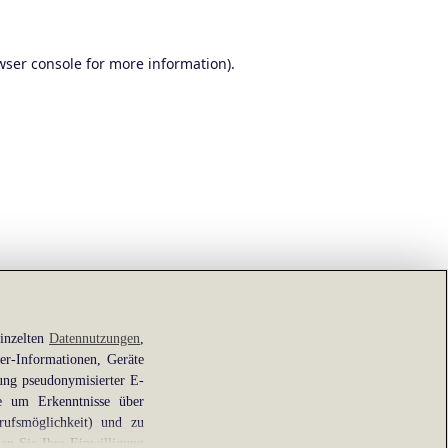
wser console
for more information).
einzelten
Datennutzungen
,
er-Informationen, Geräte
ung pseudonymisierter E-
ie um Erkenntnisse über
rufsmöglichkeit) und zu
en Sie Ihre Einwilligung