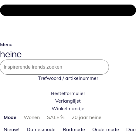
Menu
Trefwoord / artikelnummer
Bestelformulier
Verlanglijst
Winkelmandje
Productcategorieën overslaan
Mode
Wonen
SALE %
20 jaar heine
Nieuw!
Damesmode
Badmode
Ondermode
Dam