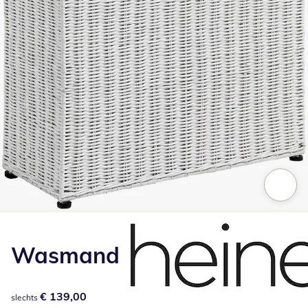
Klik om de afbeelding te vergroten
Wasmand
€ 139,00
€ 139,00
slechts