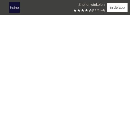
Sneller winkelen
in de app
(13.2 tsd)
Overslaan naar hoofdinhoud