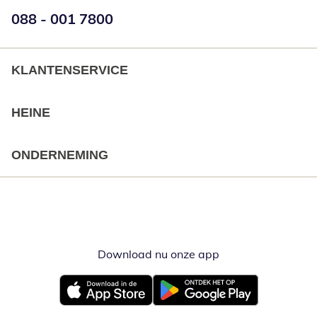
Telefoonnummer:
088 - 001 7800
Opent telefoonclient
KLANTENSERVICE
HEINE
ONDERNEMING
Download nu onze app
Opent in nieuw ve
Opent in nieuw venster
Opent in nieuw venster